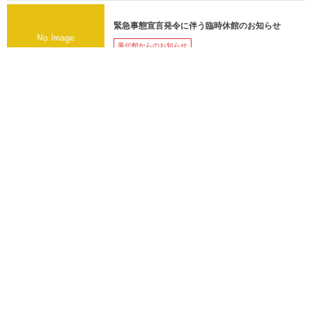
緊急事態宣言発令に伴う臨時休館のお知らせ
風伝館からのお知らせ
緊急事態宣言解除に伴う「風伝館～アミタミュー
ジアム～」ご案内再開のお知らせ
風伝館からのお知らせ
12/4(日)第三回くらしの学び庵 『高齢者に関わるための知
識③』
12/10(土)チョコレートワークショップ
このページへコメント