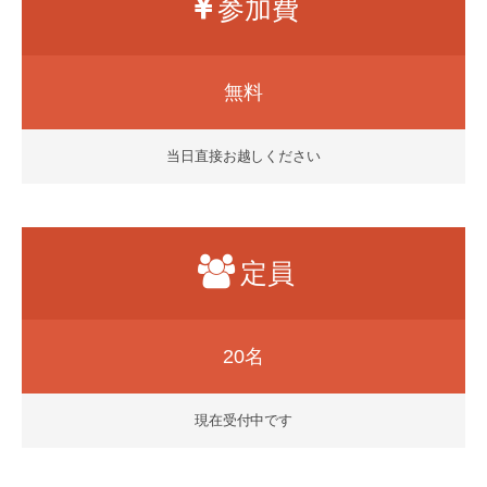
参加費
無料
当日直接お越しください
定員
20名
現在受付中です