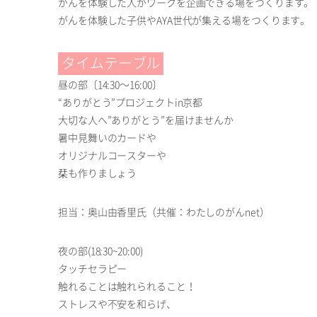
がんを体験した人がワークを企画できる場をつくります。
がんを体験した子供やAYA世代が集える場をつくります。
タイムテーブル
昼の部〔14:30～16:00〕
“ありがとう”プロジェクトin京都
大切な人へ”ありがとう”を届けませんか
暑中見舞いのカードや
オリジナルコースターや
栞も作りましょう
担当：奥山由香里氏（共催：わたしのがんnet）
夜の部(18:30~20:00)
タッチセラピー
触れることは触れられること！
ストレスや不安を和らげ、