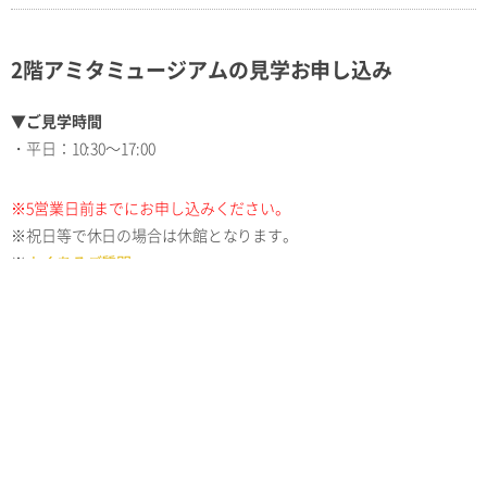
2階アミタミュージアムの見学お申し込み
▼ご見学時間
・平日：10:30～17:00
※5営業日前までにお申し込みください。
※祝日等で休日の場合は休館となります。
※
よくあるご質問
風伝館2階アミタミュージアム 見学お申し込みフォーム
▼ご利用上の注意点
ご見学人数は1度のご案内につき、10名以内に制限させていただいて
おります。